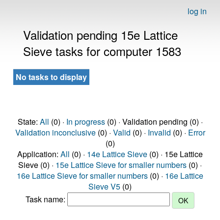
log in
Validation pending 15e Lattice
Sieve tasks for computer 1583
No tasks to display
State:
All
(0) ·
In progress
(0) · Validation pending (0) ·
Validation inconclusive
(0) ·
Valid
(0) ·
Invalid
(0) ·
Error
(0)
Application:
All
(0) ·
14e Lattice Sieve
(0) · 15e Lattice
Sieve (0) ·
15e Lattice Sieve for smaller numbers
(0) ·
16e Lattice Sieve for smaller numbers
(0) ·
16e Lattice
Sieve V5
(0)
Task name: