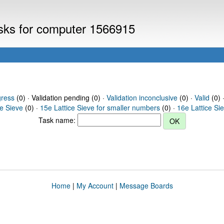
asks for computer 1566915
gress
(0) · Validation pending (0) ·
Validation inconclusive
(0) ·
Valid
(0) 
ce Sieve
(0) ·
15e Lattice Sieve for smaller numbers
(0) ·
16e Lattice Si
Task name:
Home
|
My Account
|
Message Boards