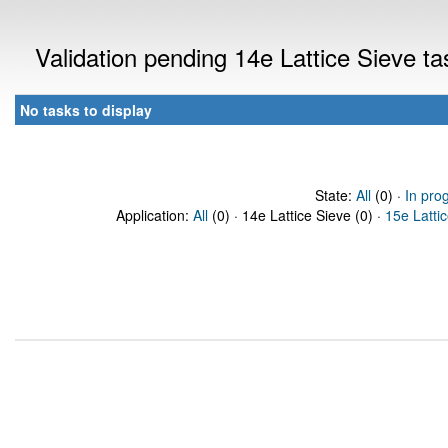
Validation pending 14e Lattice Sieve t
No tasks to display
State:
All
(0) ·
In pro
Application:
All
(0) · 14e Lattice Sieve (0) ·
15e Latti