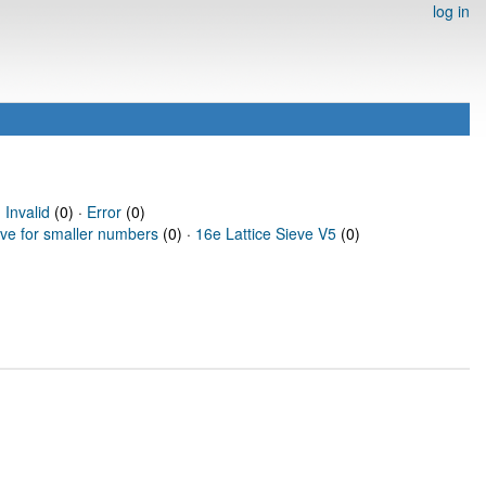
log in
·
Invalid
(0) ·
Error
(0)
eve for smaller numbers
(0) ·
16e Lattice Sieve V5
(0)