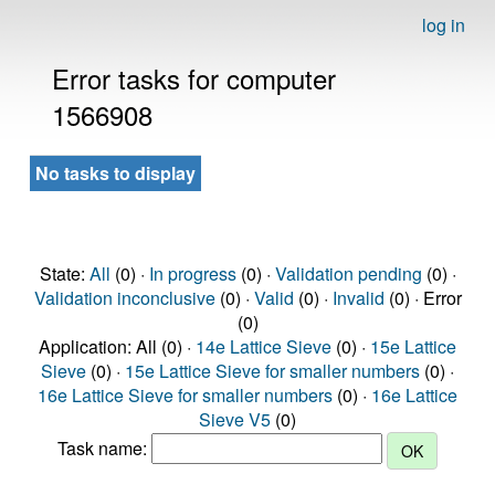
log in
Error tasks for computer
1566908
No tasks to display
State:
All
(0) ·
In progress
(0) ·
Validation pending
(0) ·
Validation inconclusive
(0) ·
Valid
(0) ·
Invalid
(0) · Error
(0)
Application: All (0) ·
14e Lattice Sieve
(0) ·
15e Lattice
Sieve
(0) ·
15e Lattice Sieve for smaller numbers
(0) ·
16e Lattice Sieve for smaller numbers
(0) ·
16e Lattice
Sieve V5
(0)
Task name: