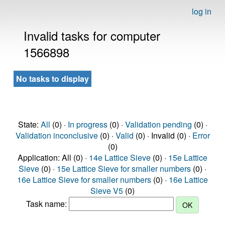
log in
Invalid tasks for computer
1566898
No tasks to display
State:
All
(0) ·
In progress
(0) ·
Validation pending
(0) ·
Validation inconclusive
(0) ·
Valid
(0) · Invalid (0) ·
Error
(0)
Application: All (0) ·
14e Lattice Sieve
(0) ·
15e Lattice
Sieve
(0) ·
15e Lattice Sieve for smaller numbers
(0) ·
16e Lattice Sieve for smaller numbers
(0) ·
16e Lattice
Sieve V5
(0)
Task name: