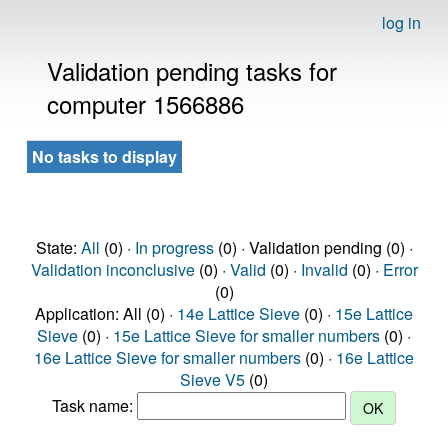
log in
Validation pending tasks for
computer 1566886
No tasks to display
State:
All
(0) ·
In progress
(0) · Validation pending (0) ·
Validation inconclusive
(0) ·
Valid
(0) ·
Invalid
(0) ·
Error
(0)
Application: All (0) ·
14e Lattice Sieve
(0) ·
15e Lattice
Sieve
(0) ·
15e Lattice Sieve for smaller numbers
(0) ·
16e Lattice Sieve for smaller numbers
(0) ·
16e Lattice
Sieve V5
(0)
Task name: