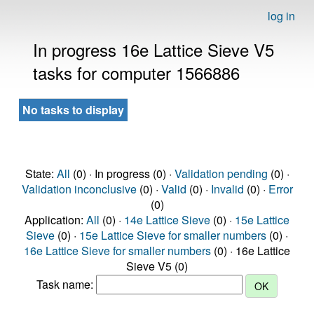
log in
In progress 16e Lattice Sieve V5
tasks for computer 1566886
No tasks to display
State:
All
(0) · In progress (0) ·
Validation pending
(0) ·
Validation inconclusive
(0) ·
Valid
(0) ·
Invalid
(0) ·
Error
(0)
Application:
All
(0) ·
14e Lattice Sieve
(0) ·
15e Lattice
Sieve
(0) ·
15e Lattice Sieve for smaller numbers
(0) ·
16e Lattice Sieve for smaller numbers
(0) · 16e Lattice
Sieve V5 (0)
Task name: