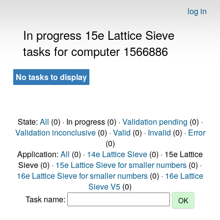
log in
In progress 15e Lattice Sieve
tasks for computer 1566886
No tasks to display
State:
All
(0) · In progress (0) ·
Validation pending
(0) ·
Validation inconclusive
(0) ·
Valid
(0) ·
Invalid
(0) ·
Error
(0)
Application:
All
(0) ·
14e Lattice Sieve
(0) · 15e Lattice
Sieve (0) ·
15e Lattice Sieve for smaller numbers
(0) ·
16e Lattice Sieve for smaller numbers
(0) ·
16e Lattice
Sieve V5
(0)
Task name: