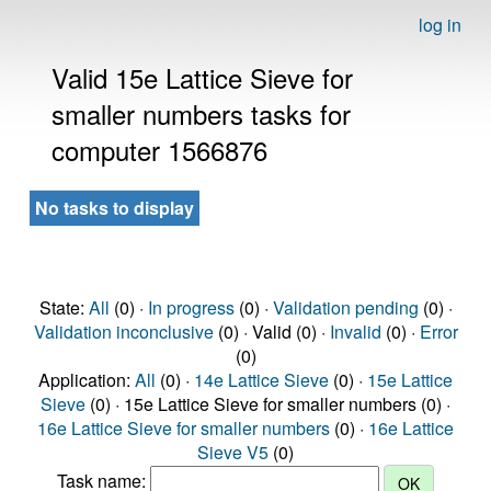
log in
Valid 15e Lattice Sieve for
smaller numbers tasks for
computer 1566876
No tasks to display
State:
All
(0) ·
In progress
(0) ·
Validation pending
(0) ·
Validation inconclusive
(0) · Valid (0) ·
Invalid
(0) ·
Error
(0)
Application:
All
(0) ·
14e Lattice Sieve
(0) ·
15e Lattice
Sieve
(0) · 15e Lattice Sieve for smaller numbers (0) ·
16e Lattice Sieve for smaller numbers
(0) ·
16e Lattice
Sieve V5
(0)
Task name: