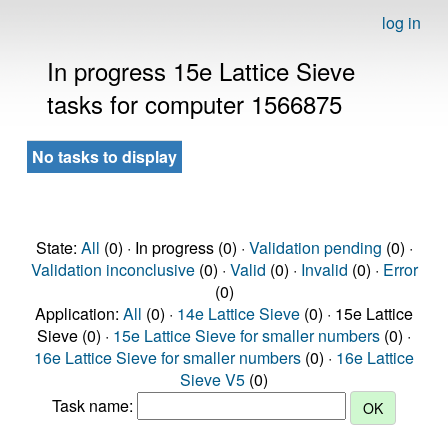
log in
In progress 15e Lattice Sieve
tasks for computer 1566875
No tasks to display
State:
All
(0) · In progress (0) ·
Validation pending
(0) ·
Validation inconclusive
(0) ·
Valid
(0) ·
Invalid
(0) ·
Error
(0)
Application:
All
(0) ·
14e Lattice Sieve
(0) · 15e Lattice
Sieve (0) ·
15e Lattice Sieve for smaller numbers
(0) ·
16e Lattice Sieve for smaller numbers
(0) ·
16e Lattice
Sieve V5
(0)
Task name: