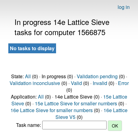
log in
In progress 14e Lattice Sieve
tasks for computer 1566875
No tasks to display
State:
All
(0) · In progress (0) ·
Validation pending
(0) ·
Validation inconclusive
(0) ·
Valid
(0) ·
Invalid
(0) ·
Error
(0)
Application:
All
(0) · 14e Lattice Sieve (0) ·
15e Lattice
Sieve
(0) ·
15e Lattice Sieve for smaller numbers
(0) ·
16e Lattice Sieve for smaller numbers
(0) ·
16e Lattice
Sieve V5
(0)
Task name: