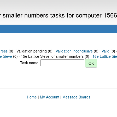
or smaller numbers tasks for computer 156
gress
(0) · Validation pending (0) ·
Validation inconclusive
(0) ·
Valid
(0) 
ce Sieve
(0) · 15e Lattice Sieve for smaller numbers (0) ·
16e Lattice Si
Task name:
Home
|
My Account
|
Message Boards