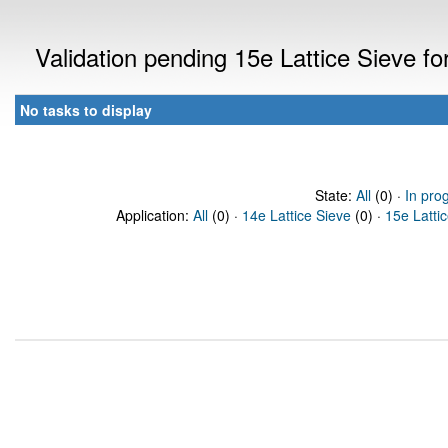
Validation pending 15e Lattice Sieve f
No tasks to display
State:
All
(0) ·
In pro
Application:
All
(0) ·
14e Lattice Sieve
(0) ·
15e Latti