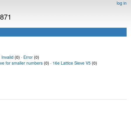
log in
6871
·
Invalid
(0) ·
Error
(0)
eve for smaller numbers
(0) ·
16e Lattice Sieve V5
(0)