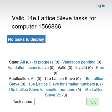
log in
Valid 14e Lattice Sieve tasks for
computer 1566866
No tasks to display
State:
All
(0) ·
In progress
(0) ·
Validation pending
(0) ·
Validation inconclusive
(0) · Valid (0) ·
Invalid
(0) ·
Error
(0)
Application:
All
(0) · 14e Lattice Sieve (0) ·
15e Lattice
Sieve
(0) ·
15e Lattice Sieve for smaller numbers
(0) ·
16e Lattice Sieve for smaller numbers
(0) ·
16e Lattice
Sieve V5
(0)
Task name: