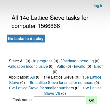
log in
All 14e Lattice Sieve tasks for
computer 1566866
No tasks to display
State: All (0) ·
In progress
(0) ·
Validation pending
(0) ·
Validation inconclusive
(0) ·
Valid
(0) ·
Invalid
(0) ·
Error
(0)
Application:
All
(0) · 14e Lattice Sieve (0) ·
15e Lattice
Sieve
(0) ·
15e Lattice Sieve for smaller numbers
(0) ·
16e Lattice Sieve for smaller numbers
(0) ·
16e Lattice
Sieve V5
(0)
Task name: