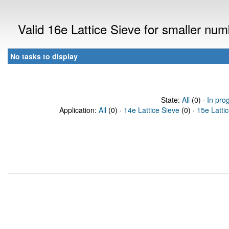
Valid 16e Lattice Sieve for smaller nu
No tasks to display
State:
All
(0) ·
In pro
Application:
All
(0) ·
14e Lattice Sieve
(0) ·
15e Latti