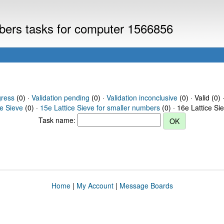
mbers tasks for computer 1566856
gress
(0) ·
Validation pending
(0) ·
Validation inconclusive
(0) · Valid (0) 
ce Sieve
(0) ·
15e Lattice Sieve for smaller numbers
(0) · 16e Lattice Si
Task name:
Home
|
My Account
|
Message Boards