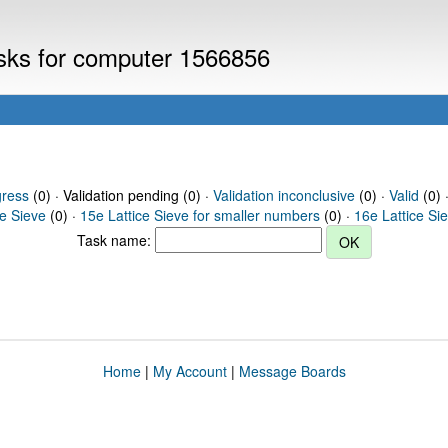
asks for computer 1566856
gress
(0) · Validation pending (0) ·
Validation inconclusive
(0) ·
Valid
(0) 
ce Sieve
(0) ·
15e Lattice Sieve for smaller numbers
(0) ·
16e Lattice Si
Task name:
Home
|
My Account
|
Message Boards