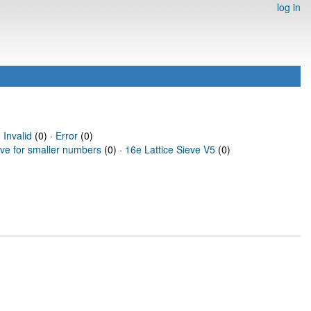
log in
·
Invalid
(0) ·
Error
(0)
eve for smaller numbers
(0) ·
16e Lattice Sieve V5
(0)