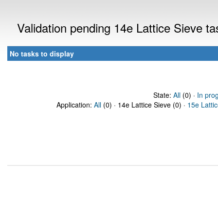
Validation pending 14e Lattice Sieve t
No tasks to display
State:
All
(0) ·
In pro
Application:
All
(0) · 14e Lattice Sieve (0) ·
15e Latti