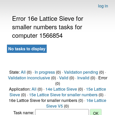
log in
Error 16e Lattice Sieve for
smaller numbers tasks for
computer 1566854
No tasks to display
State:
All
(0) ·
In progress
(0) ·
Validation pending
(0) ·
Validation inconclusive
(0) ·
Valid
(0) ·
Invalid
(0) · Error
(0)
Application:
All
(0) ·
14e Lattice Sieve
(0) ·
15e Lattice
Sieve
(0) ·
15e Lattice Sieve for smaller numbers
(0) ·
16e Lattice Sieve for smaller numbers (0) ·
16e Lattice
Sieve V5
(0)
Task name: