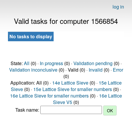
log in
Valid tasks for computer 1566854
No tasks to display
State:
All
(0) ·
In progress
(0) ·
Validation pending
(0) ·
Validation inconclusive
(0) · Valid (0) ·
Invalid
(0) ·
Error
(0)
Application: All (0) ·
14e Lattice Sieve
(0) ·
15e Lattice
Sieve
(0) ·
15e Lattice Sieve for smaller numbers
(0) ·
16e Lattice Sieve for smaller numbers
(0) ·
16e Lattice
Sieve V5
(0)
Task name: