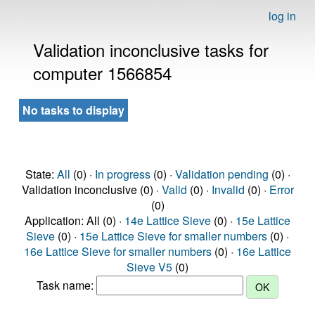
log in
Validation inconclusive tasks for
computer 1566854
No tasks to display
State:
All
(0) ·
In progress
(0) ·
Validation pending
(0) ·
Validation inconclusive (0) ·
Valid
(0) ·
Invalid
(0) ·
Error
(0)
Application: All (0) ·
14e Lattice Sieve
(0) ·
15e Lattice
Sieve
(0) ·
15e Lattice Sieve for smaller numbers
(0) ·
16e Lattice Sieve for smaller numbers
(0) ·
16e Lattice
Sieve V5
(0)
Task name: