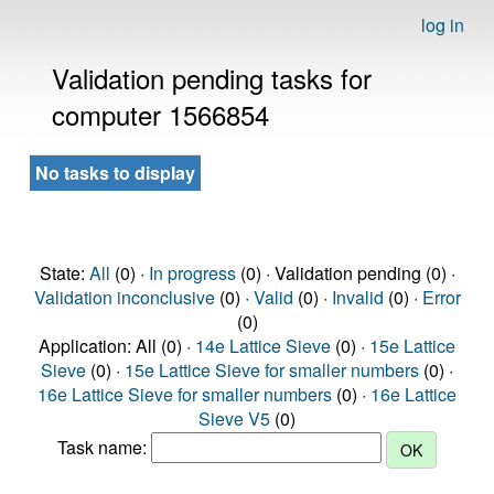
log in
Validation pending tasks for
computer 1566854
No tasks to display
State:
All
(0) ·
In progress
(0) · Validation pending (0) ·
Validation inconclusive
(0) ·
Valid
(0) ·
Invalid
(0) ·
Error
(0)
Application: All (0) ·
14e Lattice Sieve
(0) ·
15e Lattice
Sieve
(0) ·
15e Lattice Sieve for smaller numbers
(0) ·
16e Lattice Sieve for smaller numbers
(0) ·
16e Lattice
Sieve V5
(0)
Task name: