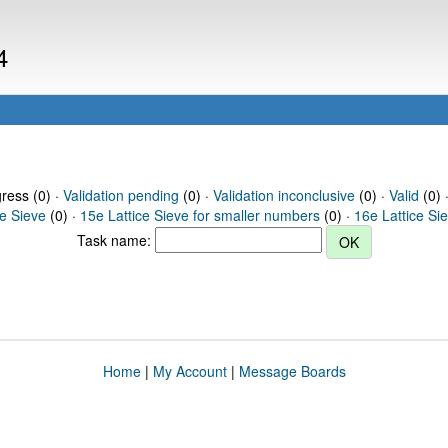
4
gress (0) ·
Validation pending
(0) ·
Validation inconclusive
(0) ·
Valid
(0) 
ce Sieve
(0) ·
15e Lattice Sieve for smaller numbers
(0) ·
16e Lattice Si
Task name:
Home
|
My Account
|
Message Boards