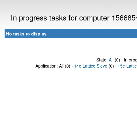
In progress tasks for computer 156685
No tasks to display
State:
All
(0) · In pro
Application: All (0) ·
14e Lattice Sieve
(0) ·
15e Latti