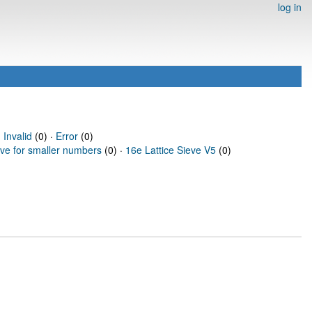
log in
·
Invalid
(0) ·
Error
(0)
eve for smaller numbers
(0) ·
16e Lattice Sieve V5
(0)