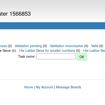
puter 1566853
gress
(0) ·
Validation pending
(0) ·
Validation inconclusive
(0) ·
Valid
(0) 
ce Sieve (0) ·
15e Lattice Sieve for smaller numbers
(0) ·
16e Lattice Si
Task name:
Home
|
My Account
|
Message Boards