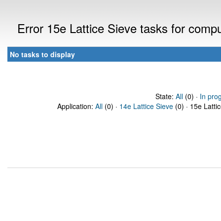
Error 15e Lattice Sieve tasks for com
No tasks to display
State:
All
(0) ·
In pro
Application:
All
(0) ·
14e Lattice Sieve
(0) · 15e Latti