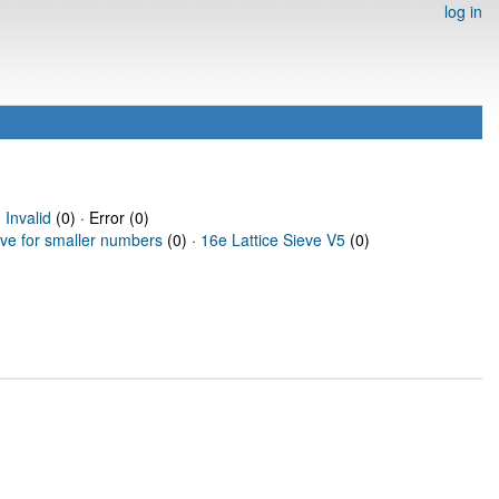
log in
·
Invalid
(0) · Error (0)
eve for smaller numbers
(0) ·
16e Lattice Sieve V5
(0)