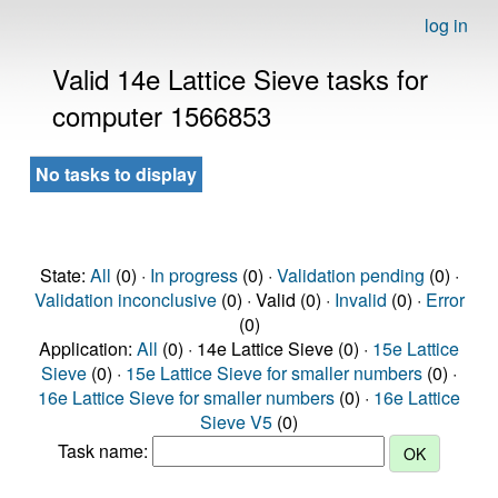
log in
Valid 14e Lattice Sieve tasks for
computer 1566853
No tasks to display
State:
All
(0) ·
In progress
(0) ·
Validation pending
(0) ·
Validation inconclusive
(0) · Valid (0) ·
Invalid
(0) ·
Error
(0)
Application:
All
(0) · 14e Lattice Sieve (0) ·
15e Lattice
Sieve
(0) ·
15e Lattice Sieve for smaller numbers
(0) ·
16e Lattice Sieve for smaller numbers
(0) ·
16e Lattice
Sieve V5
(0)
Task name: