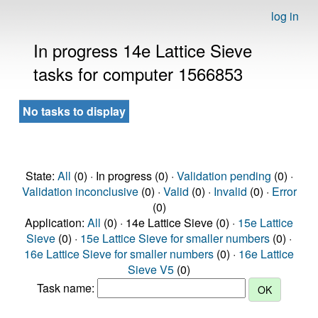
log in
In progress 14e Lattice Sieve
tasks for computer 1566853
No tasks to display
State:
All
(0) · In progress (0) ·
Validation pending
(0) ·
Validation inconclusive
(0) ·
Valid
(0) ·
Invalid
(0) ·
Error
(0)
Application:
All
(0) · 14e Lattice Sieve (0) ·
15e Lattice
Sieve
(0) ·
15e Lattice Sieve for smaller numbers
(0) ·
16e Lattice Sieve for smaller numbers
(0) ·
16e Lattice
Sieve V5
(0)
Task name: