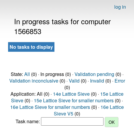
log in
In progress tasks for computer
1566853
No tasks to display
State:
All
(0) · In progress (0) ·
Validation pending
(0) ·
Validation inconclusive
(0) ·
Valid
(0) ·
Invalid
(0) ·
Error
(0)
Application: All (0) ·
14e Lattice Sieve
(0) ·
15e Lattice
Sieve
(0) ·
15e Lattice Sieve for smaller numbers
(0) ·
16e Lattice Sieve for smaller numbers
(0) ·
16e Lattice
Sieve V5
(0)
Task name: