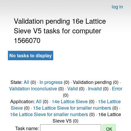
log in
Validation pending 16e Lattice
Sieve V5 tasks for computer
1566070
No tasks to display
State:
All
(0) ·
In progress
(0) · Validation pending (0) ·
Validation inconclusive
(0) ·
Valid
(0) ·
Invalid
(0) ·
Error
(0)
Application:
All
(0) ·
14e Lattice Sieve
(0) ·
15e Lattice
Sieve
(0) ·
15e Lattice Sieve for smaller numbers
(0) ·
16e Lattice Sieve for smaller numbers
(0) · 16e Lattice
Sieve V5 (0)
Task name: