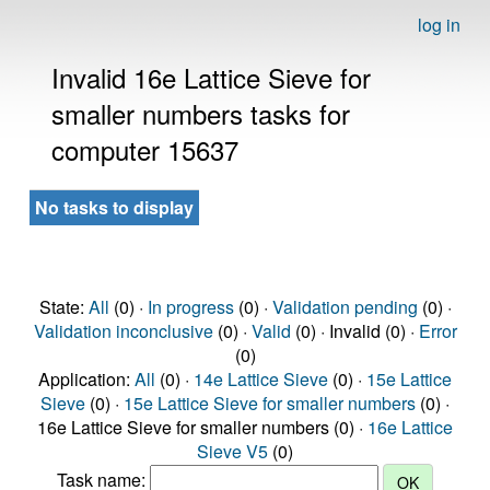
log in
Invalid 16e Lattice Sieve for
smaller numbers tasks for
computer 15637
No tasks to display
State:
All
(0) ·
In progress
(0) ·
Validation pending
(0) ·
Validation inconclusive
(0) ·
Valid
(0) · Invalid (0) ·
Error
(0)
Application:
All
(0) ·
14e Lattice Sieve
(0) ·
15e Lattice
Sieve
(0) ·
15e Lattice Sieve for smaller numbers
(0) ·
16e Lattice Sieve for smaller numbers (0) ·
16e Lattice
Sieve V5
(0)
Task name: