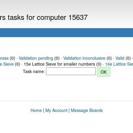
ers tasks for computer 15637
gress
(0) ·
Validation pending
(0) ·
Validation inconclusive
(0) ·
Valid
(0) 
ce Sieve
(0) · 15e Lattice Sieve for smaller numbers (0) ·
16e Lattice Si
Task name:
Home
|
My Account
|
Message Boards