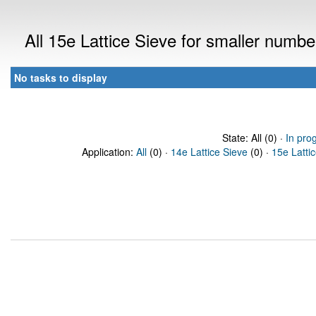
All 15e Lattice Sieve for smaller numb
No tasks to display
State: All (0) ·
In pro
Application:
All
(0) ·
14e Lattice Sieve
(0) ·
15e Latti