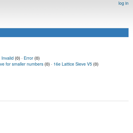
log in
·
Invalid
(0) ·
Error
(0)
eve for smaller numbers
(0) ·
16e Lattice Sieve V5
(0)