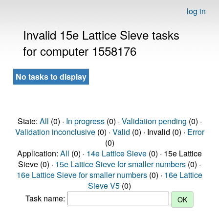
log in
Invalid 15e Lattice Sieve tasks
for computer 1558176
No tasks to display
State:
All
(0) ·
In progress
(0) ·
Validation pending
(0) ·
Validation inconclusive
(0) ·
Valid
(0) · Invalid (0) ·
Error
(0)
Application:
All
(0) ·
14e Lattice Sieve
(0) · 15e Lattice
Sieve (0) ·
15e Lattice Sieve for smaller numbers
(0) ·
16e Lattice Sieve for smaller numbers
(0) ·
16e Lattice
Sieve V5
(0)
Task name: