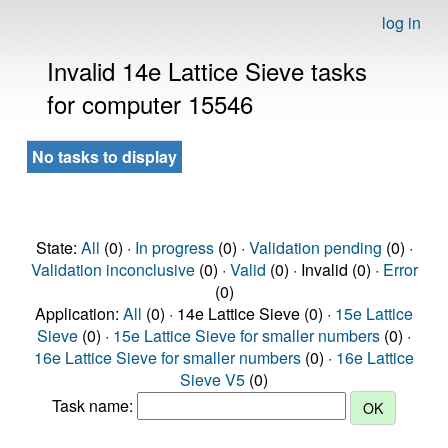
log in
Invalid 14e Lattice Sieve tasks
for computer 15546
No tasks to display
State:
All
(0) ·
In progress
(0) ·
Validation pending
(0) ·
Validation inconclusive
(0) ·
Valid
(0) · Invalid (0) ·
Error
(0)
Application:
All
(0) · 14e Lattice Sieve (0) ·
15e Lattice
Sieve
(0) ·
15e Lattice Sieve for smaller numbers
(0) ·
16e Lattice Sieve for smaller numbers
(0) ·
16e Lattice
Sieve V5
(0)
Task name: