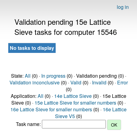
log in
Validation pending 15e Lattice
Sieve tasks for computer 15546
No tasks to display
State:
All
(0) ·
In progress
(0) · Validation pending (0) ·
Validation inconclusive
(0) ·
Valid
(0) ·
Invalid
(0) ·
Error
(0)
Application:
All
(0) ·
14e Lattice Sieve
(0) · 15e Lattice
Sieve (0) ·
15e Lattice Sieve for smaller numbers
(0) ·
16e Lattice Sieve for smaller numbers
(0) ·
16e Lattice
Sieve V5
(0)
Task name: