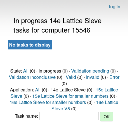
log in
In progress 14e Lattice Sieve
tasks for computer 15546
No tasks to display
State:
All
(0) · In progress (0) ·
Validation pending
(0) ·
Validation inconclusive
(0) ·
Valid
(0) ·
Invalid
(0) ·
Error
(0)
Application:
All
(0) · 14e Lattice Sieve (0) ·
15e Lattice
Sieve
(0) ·
15e Lattice Sieve for smaller numbers
(0) ·
16e Lattice Sieve for smaller numbers
(0) ·
16e Lattice
Sieve V5
(0)
Task name: