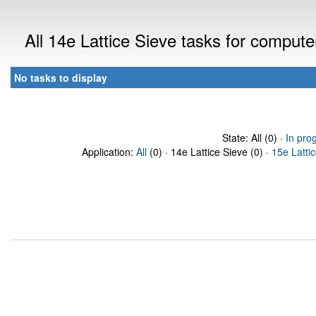
All 14e Lattice Sieve tasks for comput
No tasks to display
State: All (0) ·
In pro
Application:
All
(0) · 14e Lattice Sieve (0) ·
15e Latti