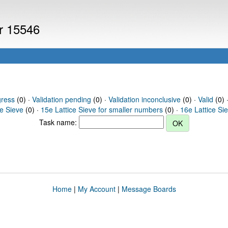
er 15546
gress
(0) ·
Validation pending
(0) ·
Validation inconclusive
(0) ·
Valid
(0) 
ce Sieve
(0) ·
15e Lattice Sieve for smaller numbers
(0) ·
16e Lattice Si
Task name:
Home
|
My Account
|
Message Boards