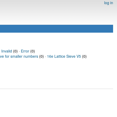
log in
·
Invalid
(0) ·
Error
(0)
eve for smaller numbers
(0) ·
16e Lattice Sieve V5
(0)