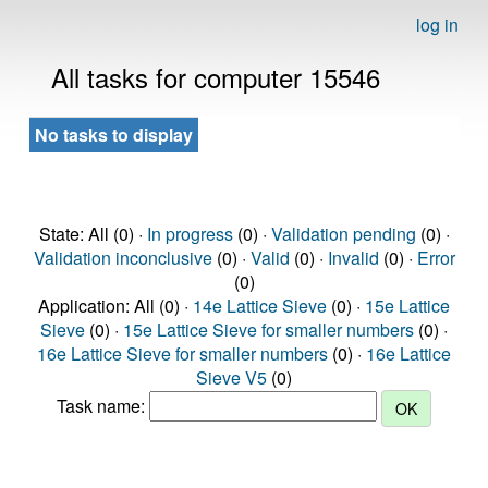
log in
All tasks for computer 15546
No tasks to display
State: All (0) ·
In progress
(0) ·
Validation pending
(0) ·
Validation inconclusive
(0) ·
Valid
(0) ·
Invalid
(0) ·
Error
(0)
Application: All (0) ·
14e Lattice Sieve
(0) ·
15e Lattice
Sieve
(0) ·
15e Lattice Sieve for smaller numbers
(0) ·
16e Lattice Sieve for smaller numbers
(0) ·
16e Lattice
Sieve V5
(0)
Task name: