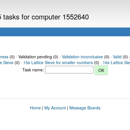
V5 tasks for computer 1552640
gress
(0) · Validation pending (0) ·
Validation inconclusive
(0) ·
Valid
(0) 
ce Sieve
(0) ·
15e Lattice Sieve for smaller numbers
(0) ·
16e Lattice Si
Task name:
Home
|
My Account
|
Message Boards