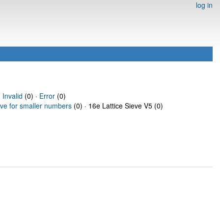
log in
·
Invalid
(0) ·
Error
(0)
eve for smaller numbers
(0) · 16e Lattice Sieve V5 (0)