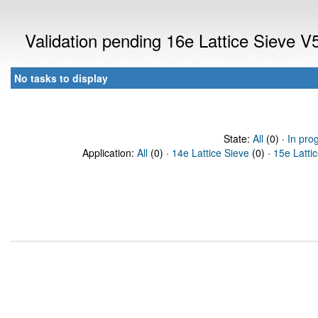
Validation pending 16e Lattice Sieve 
No tasks to display
State:
All
(0) ·
In pro
Application:
All
(0) ·
14e Lattice Sieve
(0) ·
15e Latti