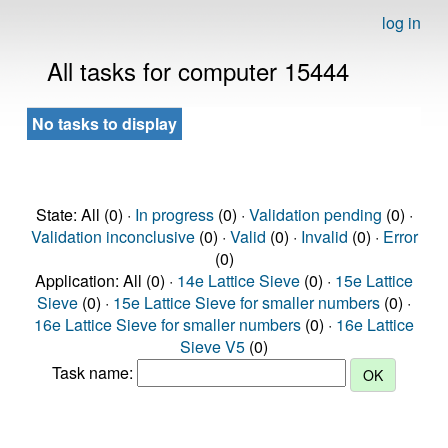
log in
All tasks for computer 15444
No tasks to display
State: All (0) ·
In progress
(0) ·
Validation pending
(0) ·
Validation inconclusive
(0) ·
Valid
(0) ·
Invalid
(0) ·
Error
(0)
Application: All (0) ·
14e Lattice Sieve
(0) ·
15e Lattice
Sieve
(0) ·
15e Lattice Sieve for smaller numbers
(0) ·
16e Lattice Sieve for smaller numbers
(0) ·
16e Lattice
Sieve V5
(0)
Task name: