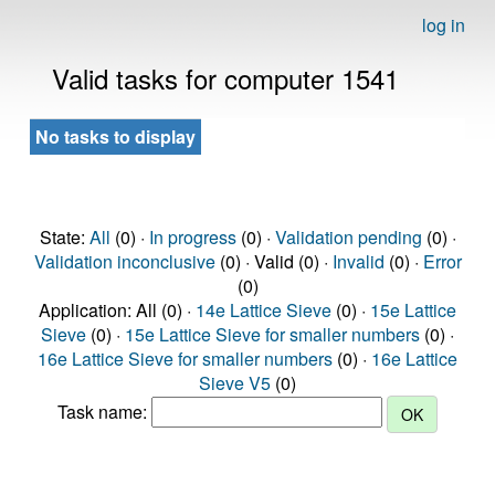
log in
Valid tasks for computer 1541
No tasks to display
State:
All
(0) ·
In progress
(0) ·
Validation pending
(0) ·
Validation inconclusive
(0) · Valid (0) ·
Invalid
(0) ·
Error
(0)
Application: All (0) ·
14e Lattice Sieve
(0) ·
15e Lattice
Sieve
(0) ·
15e Lattice Sieve for smaller numbers
(0) ·
16e Lattice Sieve for smaller numbers
(0) ·
16e Lattice
Sieve V5
(0)
Task name: