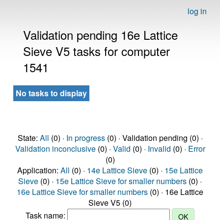
log in
Validation pending 16e Lattice
Sieve V5 tasks for computer
1541
No tasks to display
State:
All
(0) ·
In progress
(0) · Validation pending (0) ·
Validation inconclusive
(0) ·
Valid
(0) ·
Invalid
(0) ·
Error
(0)
Application:
All
(0) ·
14e Lattice Sieve
(0) ·
15e Lattice
Sieve
(0) ·
15e Lattice Sieve for smaller numbers
(0) ·
16e Lattice Sieve for smaller numbers
(0) · 16e Lattice
Sieve V5 (0)
Task name: