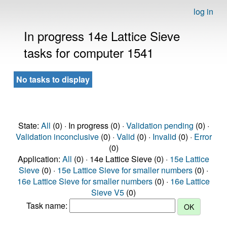
log in
In progress 14e Lattice Sieve
tasks for computer 1541
No tasks to display
State:
All
(0) · In progress (0) ·
Validation pending
(0) ·
Validation inconclusive
(0) ·
Valid
(0) ·
Invalid
(0) ·
Error
(0)
Application:
All
(0) · 14e Lattice Sieve (0) ·
15e Lattice
Sieve
(0) ·
15e Lattice Sieve for smaller numbers
(0) ·
16e Lattice Sieve for smaller numbers
(0) ·
16e Lattice
Sieve V5
(0)
Task name: