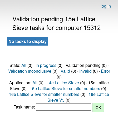
log in
Validation pending 15e Lattice
Sieve tasks for computer 15312
No tasks to display
State:
All
(0) ·
In progress
(0) · Validation pending (0) ·
Validation inconclusive
(0) ·
Valid
(0) ·
Invalid
(0) ·
Error
(0)
Application:
All
(0) ·
14e Lattice Sieve
(0) · 15e Lattice
Sieve (0) ·
15e Lattice Sieve for smaller numbers
(0) ·
16e Lattice Sieve for smaller numbers
(0) ·
16e Lattice
Sieve V5
(0)
Task name: