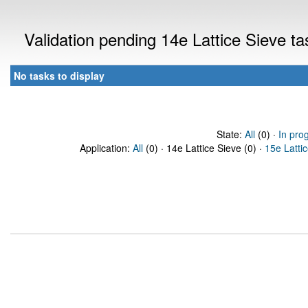
Validation pending 14e Lattice Sieve t
No tasks to display
State:
All
(0) ·
In pro
Application:
All
(0) · 14e Lattice Sieve (0) ·
15e Latti