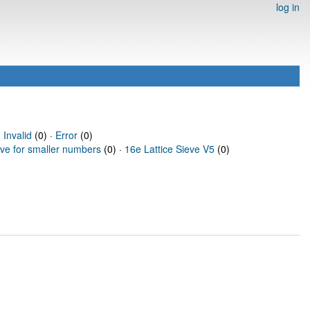
log in
·
Invalid
(0) ·
Error
(0)
eve for smaller numbers
(0) ·
16e Lattice Sieve V5
(0)