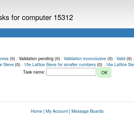
asks for computer 15312
gress
(0) · Validation pending (0) ·
Validation inconclusive
(0) ·
Valid
(0) 
ce Sieve
(0) ·
15e Lattice Sieve for smaller numbers
(0) ·
16e Lattice Si
Task name:
Home
|
My Account
|
Message Boards