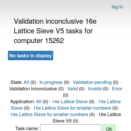
log in
Validation inconclusive 16e
Lattice Sieve V5 tasks for
computer 15262
No tasks to display
State:
All
(0) ·
In progress
(0) ·
Validation pending
(0) ·
Validation inconclusive (0) ·
Valid
(0) ·
Invalid
(0) ·
Error
(0)
Application:
All
(0) ·
14e Lattice Sieve
(0) ·
15e Lattice
Sieve
(0) ·
15e Lattice Sieve for smaller numbers
(0) ·
16e Lattice Sieve for smaller numbers
(0) · 16e Lattice
Sieve V5 (0)
Task name: