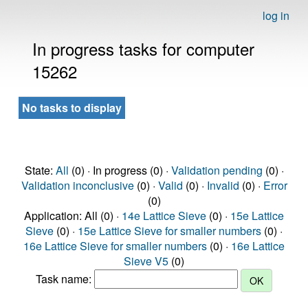
log in
In progress tasks for computer
15262
No tasks to display
State:
All
(0) · In progress (0) ·
Validation pending
(0) ·
Validation inconclusive
(0) ·
Valid
(0) ·
Invalid
(0) ·
Error
(0)
Application: All (0) ·
14e Lattice Sieve
(0) ·
15e Lattice
Sieve
(0) ·
15e Lattice Sieve for smaller numbers
(0) ·
16e Lattice Sieve for smaller numbers
(0) ·
16e Lattice
Sieve V5
(0)
Task name: