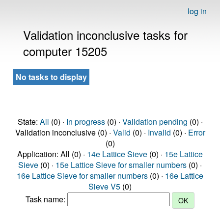
log in
Validation inconclusive tasks for
computer 15205
No tasks to display
State:
All
(0) ·
In progress
(0) ·
Validation pending
(0) ·
Validation inconclusive (0) ·
Valid
(0) ·
Invalid
(0) ·
Error
(0)
Application: All (0) ·
14e Lattice Sieve
(0) ·
15e Lattice
Sieve
(0) ·
15e Lattice Sieve for smaller numbers
(0) ·
16e Lattice Sieve for smaller numbers
(0) ·
16e Lattice
Sieve V5
(0)
Task name: