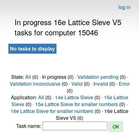
log in
In progress 16e Lattice Sieve V5
tasks for computer 15046
No tasks to display
State:
All
(0) · In progress (0) ·
Validation pending
(0) ·
Validation inconclusive
(0) ·
Valid
(0) ·
Invalid
(0) ·
Error
(0)
Application:
All
(0) ·
14e Lattice Sieve
(0) ·
15e Lattice
Sieve
(0) ·
15e Lattice Sieve for smaller numbers
(0) ·
16e Lattice Sieve for smaller numbers
(0) · 16e Lattice
Sieve V5 (0)
Task name: