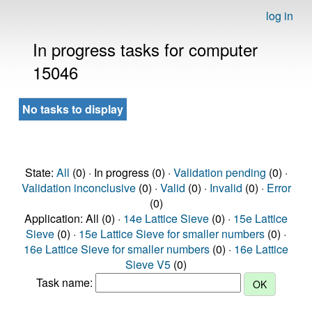
log in
In progress tasks for computer
15046
No tasks to display
State:
All
(0) · In progress (0) ·
Validation pending
(0) ·
Validation inconclusive
(0) ·
Valid
(0) ·
Invalid
(0) ·
Error
(0)
Application: All (0) ·
14e Lattice Sieve
(0) ·
15e Lattice
Sieve
(0) ·
15e Lattice Sieve for smaller numbers
(0) ·
16e Lattice Sieve for smaller numbers
(0) ·
16e Lattice
Sieve V5
(0)
Task name: