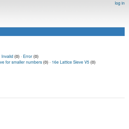
log in
·
Invalid
(0) ·
Error
(0)
eve for smaller numbers
(0) ·
16e Lattice Sieve V5
(0)