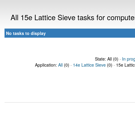
All 15e Lattice Sieve tasks for comput
No tasks to display
State: All (0) ·
In pro
Application:
All
(0) ·
14e Lattice Sieve
(0) · 15e Latti