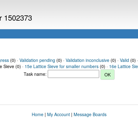
er 1502373
gress
(0) ·
Validation pending
(0) ·
Validation inconclusive
(0) ·
Valid
(0) 
ce Sieve (0) ·
15e Lattice Sieve for smaller numbers
(0) ·
16e Lattice Si
Task name:
Home
|
My Account
|
Message Boards