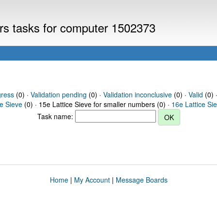
ers tasks for computer 1502373
gress
(0) ·
Validation pending
(0) ·
Validation inconclusive
(0) ·
Valid
(0) 
ce Sieve
(0) · 15e Lattice Sieve for smaller numbers (0) ·
16e Lattice Si
Task name:
Home
|
My Account
|
Message Boards