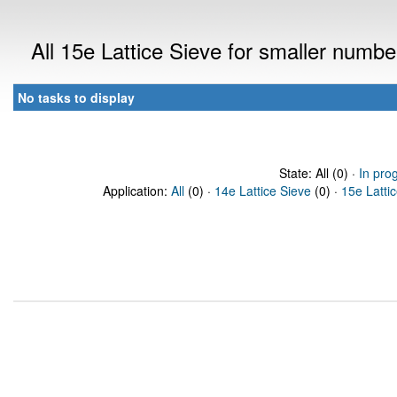
All 15e Lattice Sieve for smaller numb
No tasks to display
State: All (0) ·
In pro
Application:
All
(0) ·
14e Lattice Sieve
(0) ·
15e Latti