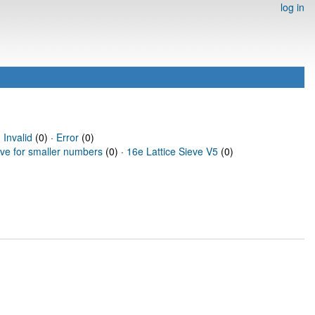
log in
·
Invalid
(0) ·
Error
(0)
eve for smaller numbers
(0) ·
16e Lattice Sieve V5
(0)