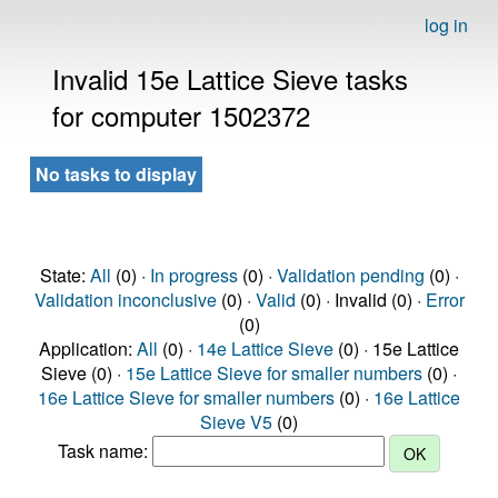
log in
Invalid 15e Lattice Sieve tasks
for computer 1502372
No tasks to display
State:
All
(0) ·
In progress
(0) ·
Validation pending
(0) ·
Validation inconclusive
(0) ·
Valid
(0) · Invalid (0) ·
Error
(0)
Application:
All
(0) ·
14e Lattice Sieve
(0) · 15e Lattice
Sieve (0) ·
15e Lattice Sieve for smaller numbers
(0) ·
16e Lattice Sieve for smaller numbers
(0) ·
16e Lattice
Sieve V5
(0)
Task name: