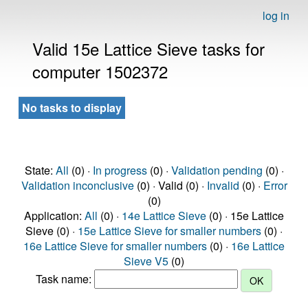
log in
Valid 15e Lattice Sieve tasks for
computer 1502372
No tasks to display
State:
All
(0) ·
In progress
(0) ·
Validation pending
(0) ·
Validation inconclusive
(0) · Valid (0) ·
Invalid
(0) ·
Error
(0)
Application:
All
(0) ·
14e Lattice Sieve
(0) · 15e Lattice
Sieve (0) ·
15e Lattice Sieve for smaller numbers
(0) ·
16e Lattice Sieve for smaller numbers
(0) ·
16e Lattice
Sieve V5
(0)
Task name: