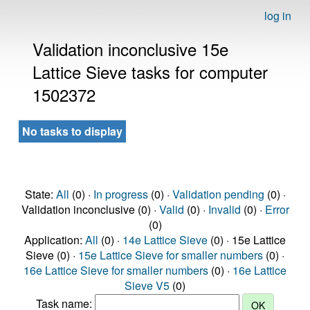
log in
Validation inconclusive 15e
Lattice Sieve tasks for computer
1502372
No tasks to display
State:
All
(0) ·
In progress
(0) ·
Validation pending
(0) ·
Validation inconclusive (0) ·
Valid
(0) ·
Invalid
(0) ·
Error
(0)
Application:
All
(0) ·
14e Lattice Sieve
(0) · 15e Lattice
Sieve (0) ·
15e Lattice Sieve for smaller numbers
(0) ·
16e Lattice Sieve for smaller numbers
(0) ·
16e Lattice
Sieve V5
(0)
Task name: